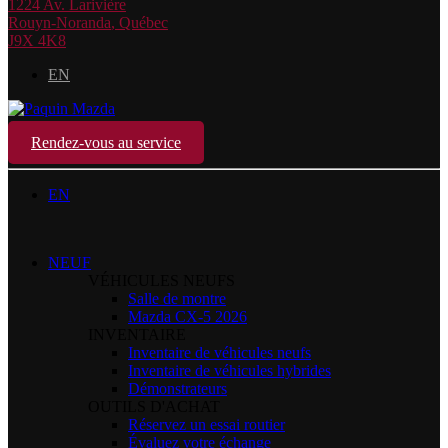
1224 Av. Larivière
Rouyn-Noranda
,
Québec
J9X 4K8
EN
Rendez-vous au service
EN
NEUF
VÉHICULES NEUFS
Salle de montre
Mazda CX-5 2026
INVENTAIRE
Inventaire de véhicules neufs
Inventaire de véhicules hybrides
Démonstrateurs
OUTILS D'ACHAT
Réservez un essai routier
Évaluez votre échange