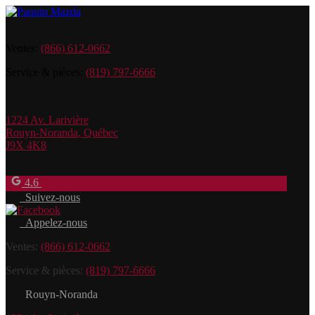
Ventes:
(866) 612-0662
Service & pièces:
(819) 797-6666
1224 Av. Larivière
Rouyn-Noranda
,
Québec
J9X 4K8
4.6
Suivez-nous
Appelez-nous
Ventes:
(866) 612-0662
Service & pièces:
(819) 797-6666
Rouyn-Noranda