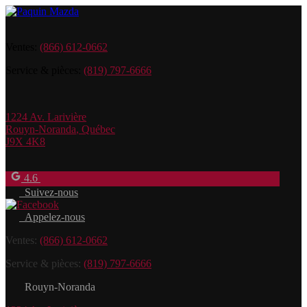
Ventes:
(866) 612-0662
Service & pièces:
(819) 797-6666
1224 Av. Larivière
Rouyn-Noranda
,
Québec
J9X 4K8
4.6
Suivez-nous
Appelez-nous
Ventes:
(866) 612-0662
Service & pièces:
(819) 797-6666
Rouyn-Noranda