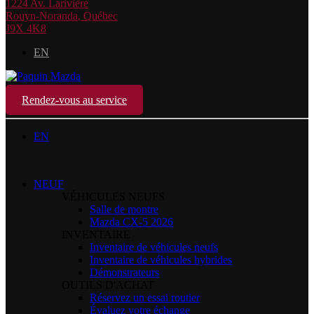
1224 Av. Larivière
Rouyn-Noranda
,
Québec
J9X 4K8
EN
Rendez-vous au service
EN
NEUF
VÉHICULES NEUFS
Salle de montre
Mazda CX-5 2026
INVENTAIRE
Inventaire de véhicules neufs
Inventaire de véhicules hybrides
Démonstrateurs
OUTILS D'ACHAT
Réservez un essai routier
Évaluez votre échange