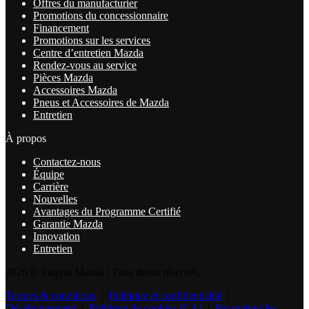
Offres du manufacturier
Promotions du concessionnaire
Financement
Promotions sur les services
Centre d’entretien Mazda
Rendez-vous au service
Pièces Mazda
Accessoires Mazda
Pneus et Accessoires de Mazda
Entretien
À propos
Contactez-nous
Équipe
Carrière
Nouvelles
Avantages du Programme Certifié
Garantie Mazda
Innovation
Entretien
2026 © Paquin Mazda
| Tous droits réservés.
Termes & conditions
|
Politique et confidentialité
|
Désabonnement
|
Politique de cookies (CA)
|
Paramétrer les