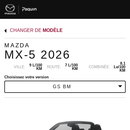
CHANGER DE
MODÈLE
MAZDA
MX-5 2026
8.1
9 L/100
7 L/100
VILLE:
ROUTE:
COMBINÉE:
Le/100
KM
KM
KM
Choisissez votre version
GS BM