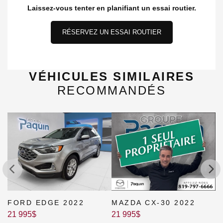
Laissez-vous tenter en planifiant un essai routier.
RÉSERVEZ UN ESSAI ROUTIER
VÉHICULES SIMILAIRES
RECOMMANDÉS
FORD EDGE 2022
MAZDA CX-30 2022
F
21 995
$
21 995
$
2