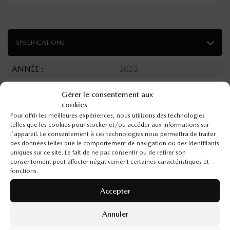
SPÉCIFICATIONS
ANNÉE :
2022
ODOMÈTRE:
78 000 km
Gérer le consentement aux
cookies
TRANSMISSION :
Automatique
Pour offrir les meilleures expériences, nous utilisons des technologies
MOTRICITÉ :
Traction intégrale
telles que les cookies pour stocker et/ou accéder aux informations sur
l'appareil. Le consentement à ces technologies nous permettra de traiter
MOTEUR :
4 Cylindres
des données telles que le comportement de navigation ou des identifiants
uniques sur ce site. Le fait de ne pas consentir ou de retirer son
MOTEUR (L) :
2.5
consentement peut affecter négativement certaines caractéristiques et
fonctions.
CARBURANT :
Essence
Accepter
COULEUR EXTÉRIEUR :
Rouge (41W)
Annuler
PORTES :
4