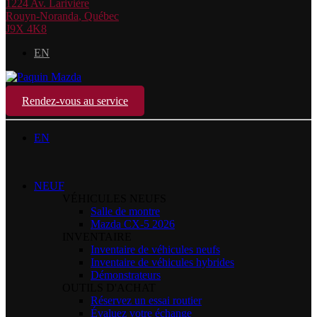
1224 Av. Larivière
Rouyn-Noranda
,
Québec
J9X 4K8
EN
Rendez-vous au service
EN
NEUF
VÉHICULES NEUFS
Salle de montre
Mazda CX-5 2026
INVENTAIRE
Inventaire de véhicules neufs
Inventaire de véhicules hybrides
Démonstrateurs
OUTILS D'ACHAT
Réservez un essai routier
Évaluez votre échange