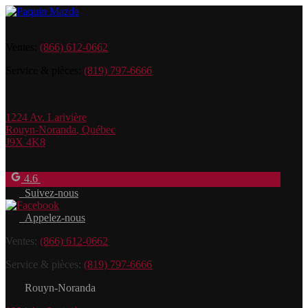
Ventes:
(866) 612-0662
Service & pièces:
(819) 797-6666
1224 Av. Larivière
Rouyn-Noranda
,
Québec
J9X 4K8
4.6
Suivez-nous
Appelez-nous
Ventes:
(866) 612-0662
Service & pièces:
(819) 797-6666
Rouyn-Noranda