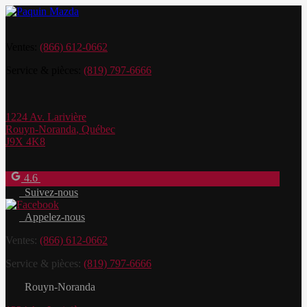
Ventes:
(866) 612-0662
Service & pièces:
(819) 797-6666
1224 Av. Larivière
Rouyn-Noranda
,
Québec
J9X 4K8
4.6
Suivez-nous
Appelez-nous
Ventes:
(866) 612-0662
Service & pièces:
(819) 797-6666
Rouyn-Noranda