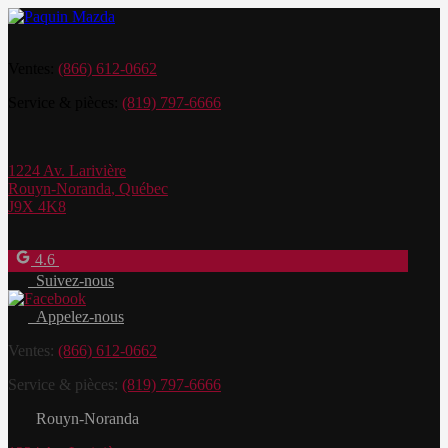
Ventes:
(866) 612-0662
Service & pièces:
(819) 797-6666
1224 Av. Larivière
Rouyn-Noranda
,
Québec
J9X 4K8
4.6
Suivez-nous
Appelez-nous
Ventes:
(866) 612-0662
Service & pièces:
(819) 797-6666
Rouyn-Noranda