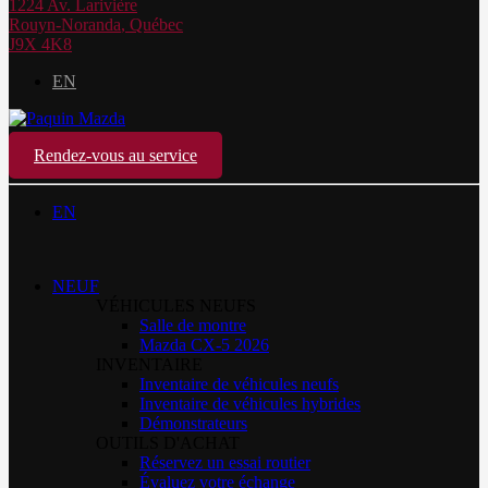
1224 Av. Larivière
Rouyn-Noranda
,
Québec
J9X 4K8
EN
Rendez-vous au service
EN
NEUF
VÉHICULES NEUFS
Salle de montre
Mazda CX-5 2026
INVENTAIRE
Inventaire de véhicules neufs
Inventaire de véhicules hybrides
Démonstrateurs
OUTILS D'ACHAT
Réservez un essai routier
Évaluez votre échange